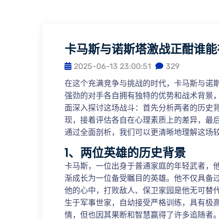
卡马斯与诺斯塔激战正酣谁能
2025-06-13 23:00:51
329
在这个充满竞争与挑战的时代，卡马斯与诺
强劲的对手各自拥有独特的优势和战术背景
面深入探讨这场战斗：首先分析两者的历史
现，接着评估各自在心理素质上的差异，最
通过全面剖析，我们可以更清晰地理解这场
1、两位英雄的历史背景
卡马斯，一位出身于普通家庭的年轻武者，
渐成长为一位备受瞩目的英雄。他不仅具备
他的心中，打败敌人、保卫家园是他无可替
生于军事世家，自幼接受严格训练，具有极
情，但也因其果断和智慧赢得了许多追随者