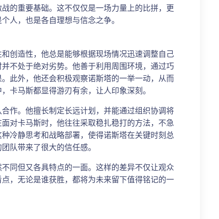
激战的重要基础。这不仅仅是一场力量上的比拼，更
是个人，也是各自理想与信念之争。
性和创造性，他总是能够根据现场情况迅速调整自己
时并不处于绝对劣势。他善于利用周围环境，通过巧
果。此外，他还会积极观察诺斯塔的一举一动，从而
中，卡马斯都显得游刃有余，让人印象深刻。
队合作。他擅长制定长远计划，并能通过组织协调将
在面对卡马斯时，他往往采取稳扎稳打的方法，不急
这种冷静思考和战略部署，使得诺斯塔在关键时刻总
的团队带来了很大的信任感。
然不同但又各具特点的一面。这样的差异不仅让观众
看点，无论是谁获胜，都将为未来留下值得铭记的一