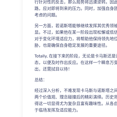
行针对性的反击，那么局势将迅速逆转。因
路，应对即将到来的压力。同时，加强自身
考虑的问题。
另一方面，若诺斯塔能够继续发挥其优秀领
显。不过，如果他在某一阶段出现松懈或低
对于变化环境适应力，将帮助他保持领先地
胁，也是确保自身稳定发展的重要途径。
Totally, 在接下来的阶段，无论是卡马
态，以便及时作出反应。在这样一个瞬息万
出，还需拭目以待！
总结：
经过深入分析，不难发现卡马斯与诺斯塔之
两个价值观、理念碰撞后的精彩演绎。历史
得这一切显得尤为复杂且富有趣味性。从各
于临场发挥及适应能力。