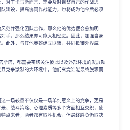
此，对于卡马斯而言，需要及时调整自己的作战思
团队建设，提高协同作战能力，也将成为他今后必须
袖风范并强化团队合作，那么他的优势便会愈加明
估对手，那么结果亦可能大相径庭。因此，加强自身
位。此外，与其他英雄建立联盟，共同抵御外界威
斯还是诺斯塔，都需要密切关注彼此以及外部环境的发展动
变且竞争激烈的大环境中，他们究竟谁能最终脱颖而
间这一场较量不仅仅是一场单纯意义上的竞争，更是
背景、战斗策略、心理素质等多个方面相互交织，使
自特点来看，两者都有取胜机会，但最终胜负仍取决