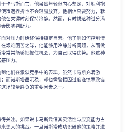
对于卡马斯而言，他虽然年轻但内心坚定，对胜利抱
即使遭遇挫折也不会轻易放弃。他相信只要努力，就
助他在关键时刻保持冷静。然而，有时候这种过分渴
能会影响判断力。
在面对压力时始终保持镇定自若。他了解如何控制情
。在艰难困苦之际，他能够用冷静分析问题，从而做
斯塔常常能够把握住机会，为自己取得优势。他这种
倍感压力。
响到他们在激烈竞争中的表现。虽然卡马斯充满激
机；而诺斯塔虽沉稳，却也需警惕因过度谨慎导致错
定这场较量胜负的重要因素之一。
值得关注。如果说卡马斯凭借其灵活性与应变能力占
迎来更大的挑战。一旦诺斯塔成功识破他的策略并进