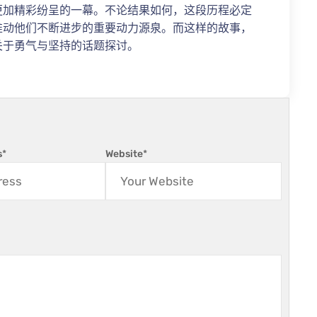
更加精彩纷呈的一幕。不论结果如何，这段历程必定
推动他们不断进步的重要动力源泉。而这样的故事，
关于勇气与坚持的话题探讨。
s
*
Website
*