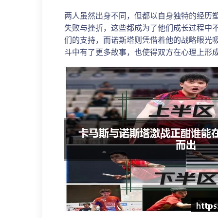
两人虽然出身不同，但都以自身独特的经历
失败与挫折，这些都成为了他们成长过程中
们的支持，而诺斯塔则凭借着他的战略眼光
斗中有了更多故事，也使得双方在心理上形