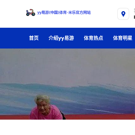
首页
介绍yy易游
体育热点
体育明星