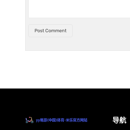
Post Comment
导航