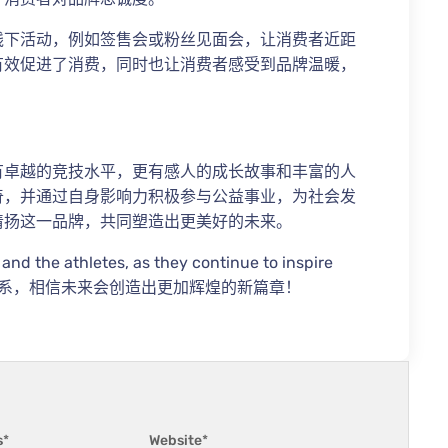
线下活动，例如签售会或粉丝见面会，让消费者近距
有效促进了消费，同时也让消费者感受到品牌温暖，
有卓越的竞技水平，更有感人的成长故事和丰富的人
奇，并通过自身影响力积极参与公益事业，为社会发
清扬这一品牌，共同塑造出更美好的未来。
 and the athletes, as they continue to inspire
好的合作关系，相信未来会创造出更加辉煌的新篇章！
s
*
Website
*