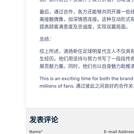
最后，通过合作，各方还能够共同开展一些
离接触偶像，加深情感连接。这种互动形式
提高顾客满意度及忠诚度，实现双赢局面。
总结：
综上所述，清扬新任足球明星代言人不仅具
生经历。他们用坚持与努力书写了一段段传
展贡献力量。同时，他们也以自身魅力助推
This is an exciting time for both the brand
millions of fans. 通过彼此之间良
发表评论
Name
*
E-mail Addres