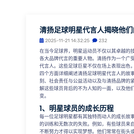
清扬足球明星代言人揭晓他们
2025-11-21 14:32:25
232
在当今足球界，明星运动员不仅以其卓越的
各大品牌代言的重要人物。清扬作为一个广
代言人。这些足球巨星不仅在场上表现出色
四个方面详细阐述清扬足球明星代言人的故
刻、社会责任与公益活动以及与清扬品牌的
解这些球员背后的不为人知的一面，以及他
变。
1、明星球员的成长历程
每一位足球明星都有其独特而动人的成长故
的训练和无数次的失败。例如，有些球员来
不断努力才得以实现梦想。他们常常在街头