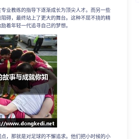
在专业教练的指导下逐渐成长为顶尖人才。而另一些
重阻碍，最终站上了更大的舞台。这种不屈不挠的精
激励着年轻一代追寻自己的梦想。
同点，那就是对足球的不懈追求。他们把小时候的小