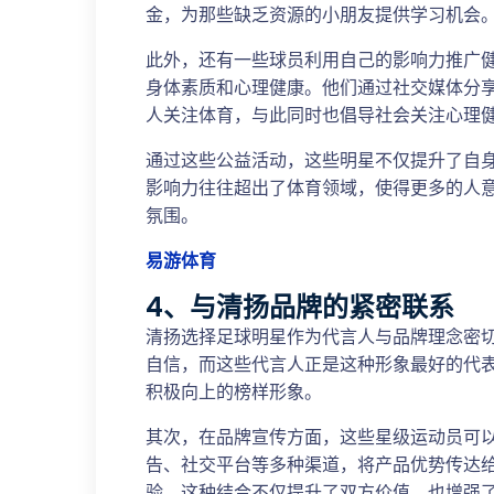
金，为那些缺乏资源的小朋友提供学习机会
此外，还有一些球员利用自己的影响力推广
身体素质和心理健康。他们通过社交媒体分
人关注体育，与此同时也倡导社会关注心理
通过这些公益活动，这些明星不仅提升了自
影响力往往超出了体育领域，使得更多的人
氛围。
易游体育
4、与清扬品牌的紧密联系
清扬选择足球明星作为代言人与品牌理念密
自信，而这些代言人正是这种形象最好的代
积极向上的榜样形象。
其次，在品牌宣传方面，这些星级运动员可
告、社交平台等多种渠道，将产品优势传达
验。这种结合不仅提升了双方价值，也增强