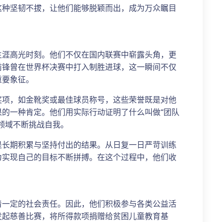
这种坚韧不拔，让他们能够脱颖而出，成为万众瞩目
生涯高光时刻。他们不仅在国内联赛中崭露头角，更
前锋曾在世界杯决赛中打入制胜进球，这一瞬间不仅
重要象征。
奖项，如金靴奖或最佳球员称号，这些荣誉既是对他
的一种肯定。他们用实际行动证明了什么叫做“团队
领域不断挑战自我。
是长期积累与坚持付出的结果。从日复一日严苛训练
为实现自己的目标不断拼搏。在这个过程中，他们收
着一定的社会责任。因此，他们积极参与各类公益活
发起慈善比赛，将所得款项捐赠给贫困儿童教育基