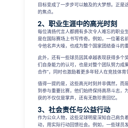
目标变成了一步步可以触及的大梦想。正是
的焦点。
2、职业生涯中的高光时刻
每位清扬代言人都拥有多次令人难忘的职业
是在国际赛场上书写传奇。例如，一位著名
令他名声大噪，也成为整个国家团结奋斗的
此外，还有一些球员因其卓越表现获得多个
们自身能力的认可，也是对整个团队努力成果
合作”，同时也激励着更多年轻人在竞技体育
值得一提的是，这些高光时刻并非偶然，而
到参与重要比赛，他们始终保持高昂斗志，
获的不仅仅是掌声，还有无数珍贵回忆。
3、社会责任与公益行动
作为公众人物，这些足球明星深知自己肩负
动，用实际行动回馈社会。例如，一些球员