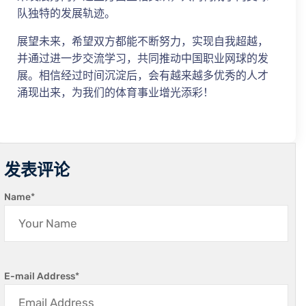
队独特的发展轨迹。
展望未来，希望双方都能不断努力，实现自我超越，
并通过进一步交流学习，共同推动中国职业网球的发
展。相信经过时间沉淀后，会有越来越多优秀的人才
涌现出来，为我们的体育事业增光添彩！
发表评论
Name
*
E-mail Address
*