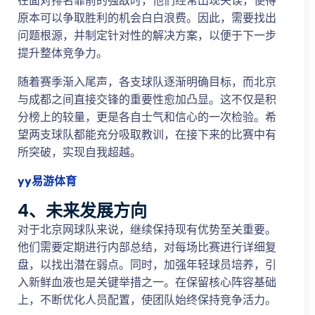
在面对排名靠前的强敌时，他们经常出现失误，使得
原本可以争取胜利的机会白白浪费。因此，需要找出
问题根源，并制定针对性的解决方案，以便于下一步
提升整体竞争力。
随着赛季渐入尾声，各支球队逐渐明确目标，而北京
与成都之间直接交锋的重要性愈加凸显。这不仅是积
分榜上的较量，更是各自士气和信心的一次检验。希
望两支球队都能充分吸取教训，在接下来的比赛中有
所突破，实现自我超越。
yy易游体育
4、未来发展方向
对于北京网球队来说，继续保持现有优势至关重要。
他们需要定期进行内部总结，对每场比赛进行详细复
盘，以找出潜在弱点。同时，加强年轻球员培养，引
入新鲜血液也是关键举措之一。在保留核心阵容基础
上，不断优化人员配置，使团队始终保持竞争活力。