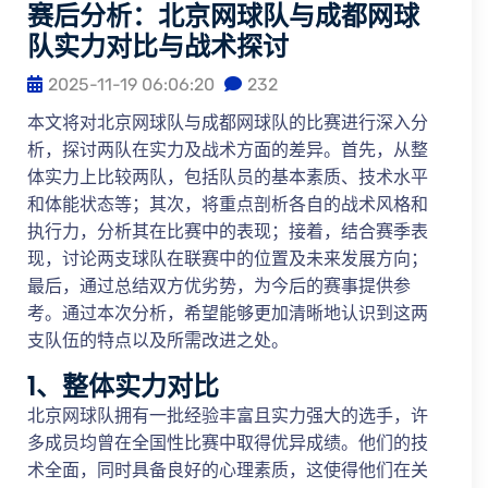
赛后分析：北京网球队与成都网球
队实力对比与战术探讨
2025-11-19 06:06:20
232
本文将对北京网球队与成都网球队的比赛进行深入分
析，探讨两队在实力及战术方面的差异。首先，从整
体实力上比较两队，包括队员的基本素质、技术水平
和体能状态等；其次，将重点剖析各自的战术风格和
执行力，分析其在比赛中的表现；接着，结合赛季表
现，讨论两支球队在联赛中的位置及未来发展方向；
最后，通过总结双方优劣势，为今后的赛事提供参
考。通过本次分析，希望能够更加清晰地认识到这两
支队伍的特点以及所需改进之处。
1、整体实力对比
北京网球队拥有一批经验丰富且实力强大的选手，许
多成员均曾在全国性比赛中取得优异成绩。他们的技
术全面，同时具备良好的心理素质，这使得他们在关