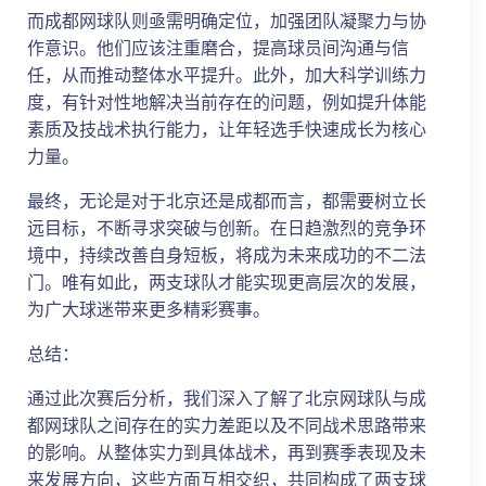
而成都网球队则亟需明确定位，加强团队凝聚力与协
作意识。他们应该注重磨合，提高球员间沟通与信
任，从而推动整体水平提升。此外，加大科学训练力
度，有针对性地解决当前存在的问题，例如提升体能
素质及技战术执行能力，让年轻选手快速成长为核心
力量。
最终，无论是对于北京还是成都而言，都需要树立长
远目标，不断寻求突破与创新。在日趋激烈的竞争环
境中，持续改善自身短板，将成为未来成功的不二法
门。唯有如此，两支球队才能实现更高层次的发展，
为广大球迷带来更多精彩赛事。
总结：
通过此次赛后分析，我们深入了解了北京网球队与成
都网球队之间存在的实力差距以及不同战术思路带来
的影响。从整体实力到具体战术，再到赛季表现及未
来发展方向，这些方面互相交织，共同构成了两支球