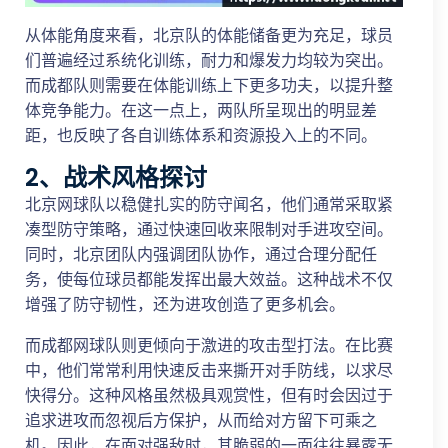
从体能角度来看，北京队的体能储备更为充足，球员
们普遍经过系统化训练，耐力和爆发力均较为突出。
而成都队则需要在体能训练上下更多功夫，以提升整
体竞争能力。在这一点上，两队所呈现出的明显差
距，也反映了各自训练体系和资源投入上的不同。
2、战术风格探讨
北京网球队以稳健扎实的防守闻名，他们通常采取紧
凑型防守策略，通过快速回收来限制对手进攻空间。
同时，北京团队内强调团队协作，通过合理分配任
务，使每位球员都能发挥出最大效益。这种战术不仅
增强了防守韧性，还为进攻创造了更多机会。
而成都网球队则更倾向于激进的攻击型打法。在比赛
中，他们常常利用快速反击来撕开对手防线，以求尽
快得分。这种风格虽然极具观赏性，但有时会因过于
追求进攻而忽视后方保护，从而给对方留下可乘之
机。因此，在面对强敌时，其脆弱的一面往往暴露无