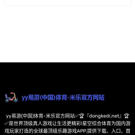
yy易游(中国)体育-米乐官方网站✅🏆『dongkedi.net』🏆
✅是世界顶级真人游戏让生活更精彩!星空综合体育为国内游
戏玩家打造的全球最顶级乐趣游戏APP,提供下载、入口、首