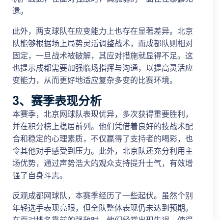
遗。
此外，两支球队在应变能力上也存在显著差异。北京
队能够根据场上局势灵活调整战术，而成都队则相对
固定，一旦战术被破解，其应对措施就显得不足。这
也提示成都需要加强临场指挥与沟通，以提高灵活应
变能力，从而更好地适应复杂多变的比赛环境。
3、赛季表现分析
本赛季，北京网球队表现优异，多次获得重要胜利，
并在积分榜上稳居前列。他们凭借着良好的技战术配
合和稳定的心理素质，不仅赢得了支持者的喝彩，也
令其他对手感受到压力。此外，北京队还充分利用主
场优势，通过声势浩大的观众支持提升士气，有效增
强了自身斗志。
反观成都网球队，本赛季经历了一些起伏。虽然个别
年轻选手表现亮眼，但全队整体表现仍未达到预期。