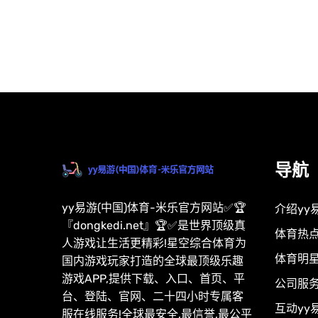
导航
yy易游(中国)体育-米乐官方网站✅🏆
介绍yy
『dongkedi.net』🏆✅是世界顶级真
体育热
人游戏让生活更精彩!星空综合体育为
体育明
国内游戏玩家打造的全球最顶级乐趣
游戏APP,提供下载、入口、首页、平
公司服
台、登陆、官网、二十四小时专属客
互动yy
服在线服务!全球最安全,最信誉,最公平