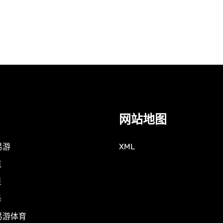
网站地图
易游
XML
点
星
务
易游体育