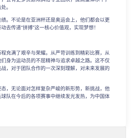
益处。
佳绩。不论是在亚洲杯还是奥运会上，他们都会以更
动去传递“拼搏”这一核心价值观，实现梦想！
历程充满了艰辛与荣耀。从严苛训练到精彩比赛，从
他们身为运动员的不屈精神与追求卓越之路。这不仅
挑战，对于团队合作的一次深刻理解，对未来发展的
姿态，无论面对怎样复杂严峻的新形势，新挑战，他
毛球队在今后的各项赛事中继续发光发热，为中国体