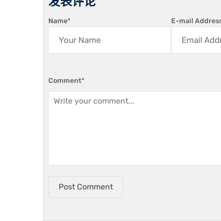
发表评论
Name
*
E-mail Addres
Comment
*
Post Comment