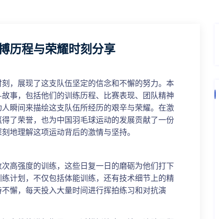
搏历程与荣耀时刻分享
时刻，展现了这支队伍坚定的信念和不懈的努力。本
斗故事，包括他们的训练历程、比赛表现、团队精神
动人瞬间来描绘这支队伍所经历的艰辛与荣耀。在激
赢得了荣誉，也为中国羽毛球运动的发展贡献了一份
深刻地理解这项运动背后的激情与坚持。
数次高强度的训练，这些日复一日的磨砺为他们打下
训练计划，不仅包括体能训练，还有技术细节上的精
持不懈，每天投入大量时间进行挥拍练习和对抗演