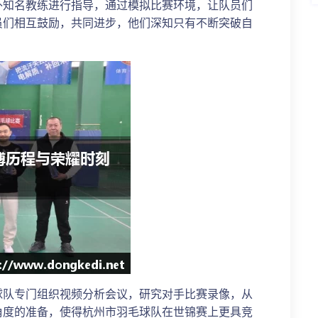
外知名教练进行指导，通过模拟比赛环境，让队员们
员们相互鼓励，共同进步，他们深知只有不断突破自
球队专门组织视频分析会议，研究对手比赛录像，从
角度的准备，使得杭州市羽毛球队在世锦赛上更具竞