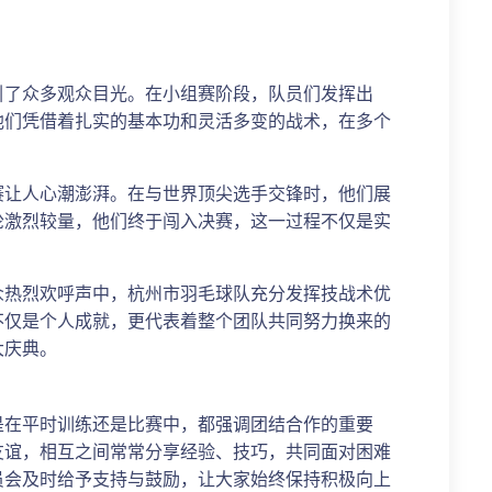
引了众多观众目光。在小组赛阶段，队员们发挥出
他们凭借着扎实的基本功和灵活多变的战术，在多个
。
赛让人心潮澎湃。在与世界顶尖选手交锋时，他们展
轮激烈较量，他们终于闯入决赛，这一过程不仅是实
众热烈欢呼声中，杭州市羽毛球队充分发挥技战术优
不仅是个人成就，更代表着整个团队共同努力换来的
大庆典。
是在平时训练还是比赛中，都强调团结合作的重要
友谊，相互之间常常分享经验、技巧，共同面对困难
员会及时给予支持与鼓励，让大家始终保持积极向上