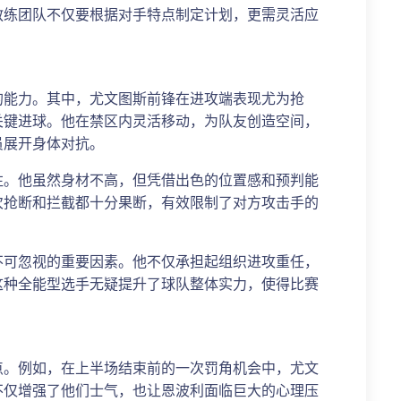
教练团队不仅要根据对手特点制定计划，更需灵活应
的能力。其中，尤文图斯前锋在进攻端表现尤为抢
关键进球。他在禁区内灵活移动，为队友创造空间，
员展开身体对抗。
注。他虽然身材不高，但凭借出色的位置感和预判能
次抢断和拦截都十分果断，有效限制了对方攻击手的
不可忽视的重要因素。他不仅承担起组织进攻重任，
这种全能型选手无疑提升了球队整体实力，使得比赛
点。例如，在上半场结束前的一次罚角机会中，尤文
不仅增强了他们士气，也让恩波利面临巨大的心理压