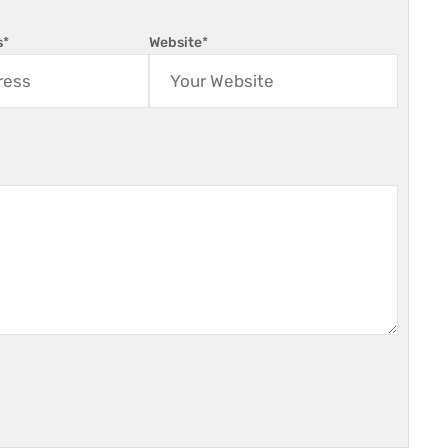
s
*
Website
*