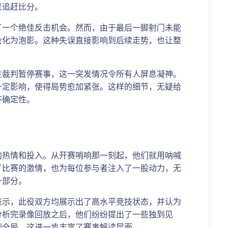
来追赶比分。
了一个绝佳反击机会。然而，由于最后一脚射门未能
会化为泡影。这种失误直接影响到后续走势，也让整
主裁判暂停赛事，这一突发情况令所有人屏息凝神。
一定影响，使得局势愈加紧张。这样的细节，无疑给
不确定性。
的热情和投入。从开赛哨响那一刻起，他们就用呐喊
了比赛的激情，也为每位参与者注入了一股动力，无
一部分。
表示，此役双方均展示出了高水平竞技状态，并认为
分析完录像回放之后，他们纷纷提出了一些独到见
到全局，这进一步丰富了赛事解读层面。