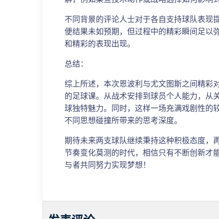
不同背景的评论人士对于各自支持球队表现
便结果未如预期，但过程中的精彩瞬间足以
和精彩的表现出现。
总结：
综上所述，本次恩波利与尤文图斯之间精彩
的足球课。从战术安排到球员个人能力，从
球独特魅力。同时，这样一场充满戏剧性的
不同思想碰撞所带来的思考深度。
期待未来两支球队继续秉持这种积极态度，
节奏变化莫测的时代，相信只有不断创新才
与者共同努力实现梦想！