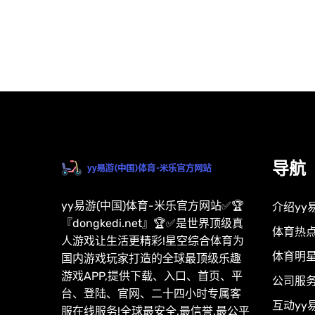
导航
yy易游(中国)体育-米乐官方网站✅🏆
介绍yy
『dongkedi.net』🏆✅是世界顶级真
体育热
人游戏让生活更精彩!星空综合体育为
体育明
国内游戏玩家打造的全球最顶级乐趣
游戏APP,提供下载、入口、首页、平
公司服
台、登陆、官网、二十四小时专属客
互动yy
服在线服务!全球最安全,最信誉,最公平