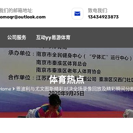
我们的邮箱地址:
致电我们:
lomoqr@outlook.com
13434923873
公司服务
互动yy易游体育
体育热点
Home
恩波利与尤文图斯精彩对决全场录像回放及精彩瞬间分