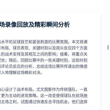
场录像回放及精彩瞬间分析
高水平的足球技艺和紧张刺激的比赛氛围。本文将通
术布局、球员表现、关键时刻以及观众反应四个方面
上的战术安排及其相互之间的影响；接着，将重点关
配合；随后，回顾比赛中的一些关键时刻，这些时刻
和评论员反应的分析，总结这场比赛所传递出的情感
深入地理解这场精彩对决。
精心设计了战术布局。尤文图斯作为传统强队，一直
了更为主动的进攻策略。这一改变使得球队在前场施
用主场之利，试图通过快速反击寻找机会，他们选择
。