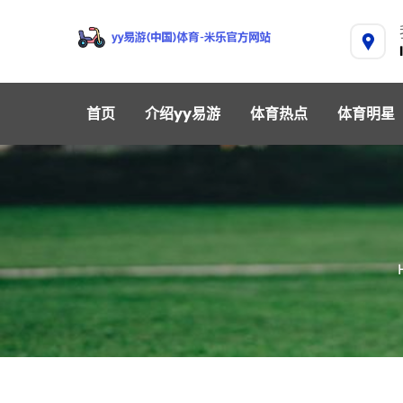
首页
介绍yy易游
体育热点
体育明星