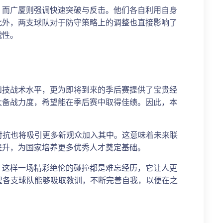
，而广厦则强调快速突破与反击。他们各自利用自身
此外，两支球队对于防守策略上的调整也直接影响了
战性。
和技战术水平，更为即将到来的季后赛提供了宝贵经
大备战力度，希望能在季后赛中取得佳绩。因此，本
对抗也将吸引更多新观众加入其中。这意味着未来联
提升，为国家培养更多优秀人才奠定基础。
，这样一场精彩绝伦的碰撞都是难忘经历，它让人更
望各支球队能够吸取教训，不断完善自我，以便在之