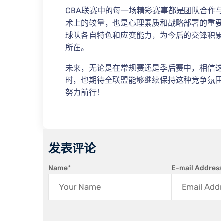
CBA联赛中的每一场精彩赛事都是团队合作
术上的较量，也是心理素质和战略部署的重
球队各自特色和应变能力，为今后的交锋积
所在。
未来，无论是在常规赛还是季后赛中，相信
时，也期待全联盟能够继续保持这种竞争氛
努力前行！
发表评论
Name
*
E-mail Addres