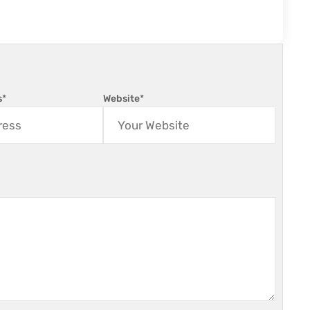
s
*
Website
*