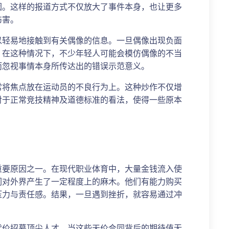
因。这样的报道方式不仅放大了事件本身，也让更多
伤害。
以轻易地接触到有关偶像的信息。一旦偶像出现负面
。在这种情况下，不少年轻人可能会模仿偶像的不当
而忽视事情本身所传达出的错误示范意义。
常将焦点放在运动员的不良行为上。这种炒作不仅增
对于正常竞技精神及道德标准的看法，使得一些原本
。
重要原因之一。在现代职业体育中，大量金钱流入使
们对外界产生了一定程度上的麻木。他们有能力购买
压力与责任感。结果，一旦遇到挫折，就容易通过冲
。
代价招募顶尖人才。当这些天价合同背后的期待值无