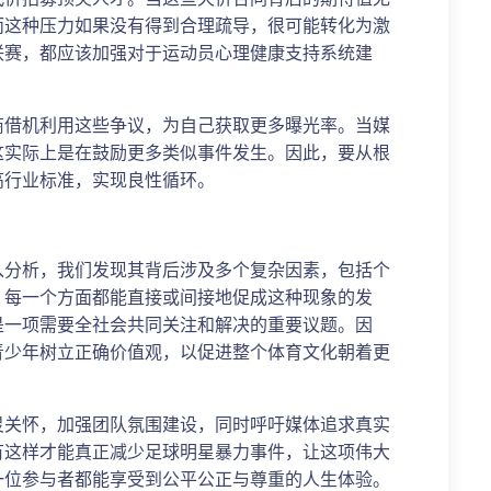
而这种压力如果没有得到合理疏导，很可能转化为激
联赛，都应该加强对于运动员心理健康支持系统建
商借机利用这些争议，为自己获取更多曝光率。当媒
这实际上是在鼓励更多类似事件发生。因此，要从根
高行业标准，实现良性循环。
入分析，我们发现其背后涉及多个复杂因素，包括个
。每一个方面都能直接或间接地促成这种现象的发
是一项需要全社会共同关注和解决的重要议题。因
青少年树立正确价值观，以促进整个体育文化朝着更
灵关怀，加强团队氛围建设，同时呼吁媒体追求真实
有这样才能真正减少足球明星暴力事件，让这项伟大
一位参与者都能享受到公平公正与尊重的人生体验。