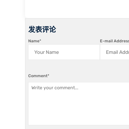
发表评论
Name
*
E-mail Addres
Comment
*