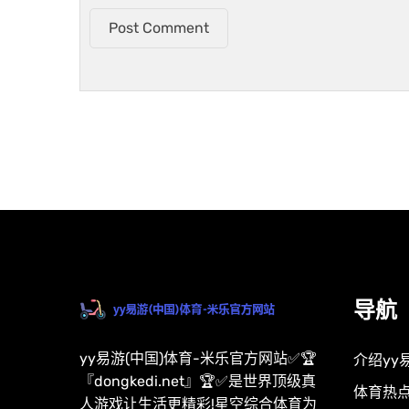
Post Comment
导航
yy易游(中国)体育-米乐官方网站✅🏆
介绍yy
『dongkedi.net』🏆✅是世界顶级真
体育热
人游戏让生活更精彩!星空综合体育为