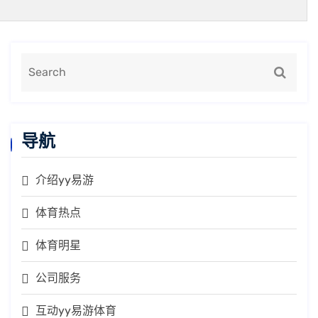
导航
介绍yy易游
体育热点
体育明星
公司服务
互动yy易游体育