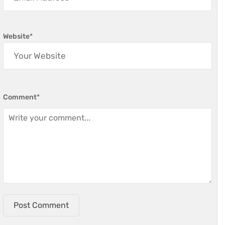
Website
*
Comment
*
Post Comment