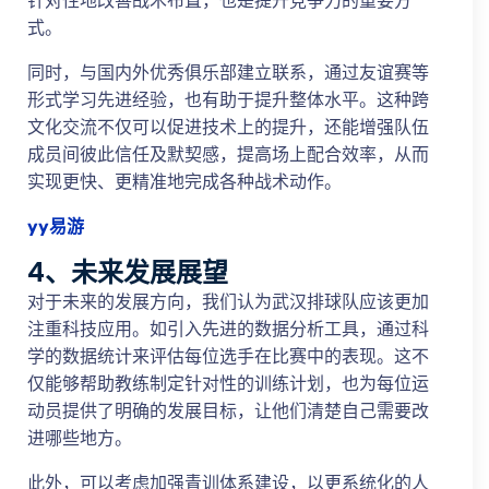
针对性地改善战术布置，也是提升竞争力的重要方
式。
同时，与国内外优秀俱乐部建立联系，通过友谊赛等
形式学习先进经验，也有助于提升整体水平。这种跨
文化交流不仅可以促进技术上的提升，还能增强队伍
成员间彼此信任及默契感，提高场上配合效率，从而
实现更快、更精准地完成各种战术动作。
yy易游
4、未来发展展望
对于未来的发展方向，我们认为武汉排球队应该更加
注重科技应用。如引入先进的数据分析工具，通过科
学的数据统计来评估每位选手在比赛中的表现。这不
仅能够帮助教练制定针对性的训练计划，也为每位运
动员提供了明确的发展目标，让他们清楚自己需要改
进哪些地方。
此外，可以考虑加强青训体系建设，以更系统化的人