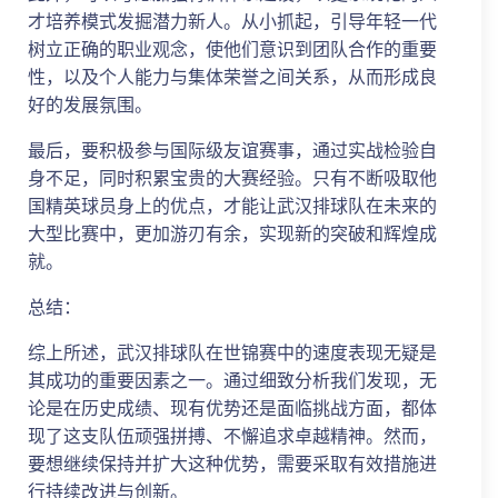
才培养模式发掘潜力新人。从小抓起，引导年轻一代
树立正确的职业观念，使他们意识到团队合作的重要
性，以及个人能力与集体荣誉之间关系，从而形成良
好的发展氛围。
最后，要积极参与国际级友谊赛事，通过实战检验自
身不足，同时积累宝贵的大赛经验。只有不断吸取他
国精英球员身上的优点，才能让武汉排球队在未来的
大型比赛中，更加游刃有余，实现新的突破和辉煌成
就。
总结：
综上所述，武汉排球队在世锦赛中的速度表现无疑是
其成功的重要因素之一。通过细致分析我们发现，无
论是在历史成绩、现有优势还是面临挑战方面，都体
现了这支队伍顽强拼搏、不懈追求卓越精神。然而，
要想继续保持并扩大这种优势，需要采取有效措施进
行持续改进与创新。