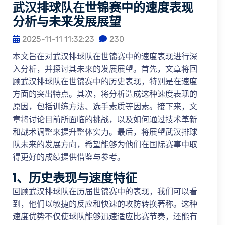
武汉排球队在世锦赛中的速度表现
分析与未来发展展望
2025-11-11 11:32:23
230
本文旨在对武汉排球队在世锦赛中的速度表现进行深
入分析，并探讨其未来的发展展望。首先，文章将回
顾武汉排球队在世锦赛中的历史表现，特别是在速度
方面的突出特点。其次，将分析造成这种速度表现的
原因，包括训练方法、选手素质等因素。接下来，文
章将讨论目前所面临的挑战，以及如何通过技术革新
和战术调整来提升整体实力。最后，将展望武汉排球
队未来的发展方向，希望能够为他们在国际赛事中取
得更好的成绩提供借鉴与参考。
1、历史表现与速度特征
回顾武汉排球队在历届世锦赛中的表现，我们可以看
到，他们以敏捷的反应和快速的攻防转换著称。这种
速度优势不仅使球队能够迅速适应比赛节奏，还能有