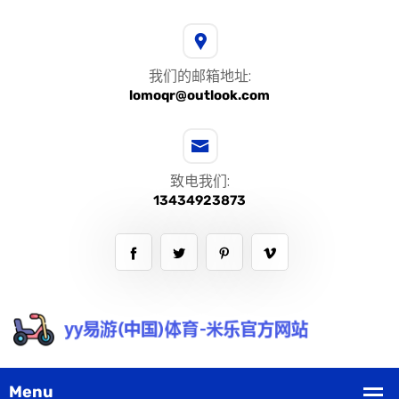
我们的邮箱地址:
lomoqr@outlook.com
致电我们:
13434923873