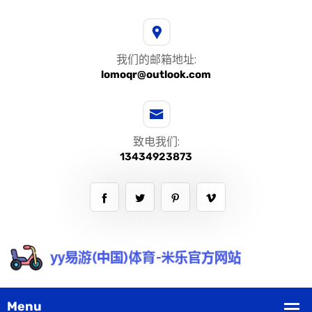
我们的邮箱地址:
lomoqr@outlook.com
致电我们:
13434923873