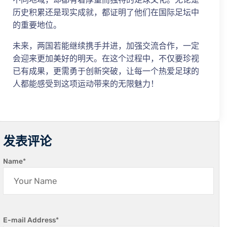
历史积累还是现实成就，都证明了他们在国际足坛中
的重要地位。
未来，两国若能继续携手并进，加强交流合作，一定
会迎来更加美好的明天。在这个过程中，不仅要珍视
已有成果，更需勇于创新突破，让每一个热爱足球的
人都能感受到这项运动带来的无限魅力！
发表评论
Name
*
E-mail Address
*