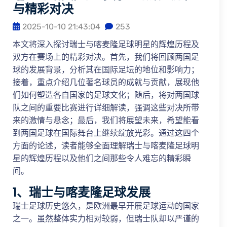
与精彩对决
2025-10-10 21:43:04
253
本文将深入探讨瑞士与喀麦隆足球明星的辉煌历程及
双方在赛场上的精彩对决。首先，我们将回顾两国足
球的发展背景，分析其在国际足坛的地位和影响力；
接着，重点介绍几位著名球员的成就与贡献，展现他
们如何塑造各自国家的足球文化；随后，将对两国球
队之间的重要比赛进行详细解读，强调这些对决所带
来的激情与悬念；最后，我们将展望未来，希望能看
到两国足球在国际舞台上继续绽放光彩。通过这四个
方面的论述，读者能够全面理解瑞士与喀麦隆足球明
星的辉煌历程以及他们之间那些令人难忘的精彩瞬
间。
1、瑞士与喀麦隆足球发展
瑞士足球历史悠久，是欧洲最早开展足球运动的国家
之一。虽然整体实力相对较弱，但瑞士队却以严谨的