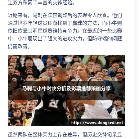
让双方积累了丰富的交锋经验。
近期来看，马刺在阵容调整后的表现令人欣喜。他们
通过培养年轻球员逐渐找到了赢球的方法，而小牛则
依旧依靠其明星球员维持竞争力。在最近的一些比赛
中，小牛展现出了强大的进攻火力，但防守端的问题
仍需改善。
虽然两队在整体实力上存在差异，但历史交锋记录显