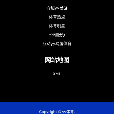
介绍yy易游
体育热点
体育明星
公司服务
互动yy易游体育
网站地图
XML
Copyright © yy体育.