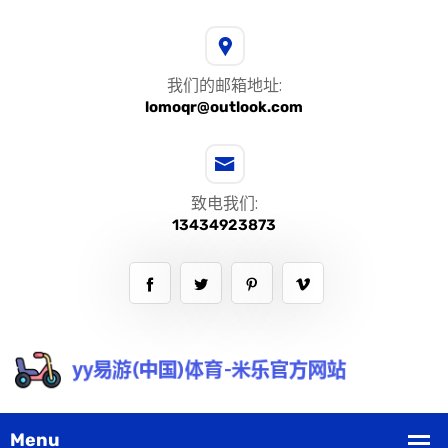
我们的邮箱地址:
lomoqr@outlook.com
致电我们:
13434923873