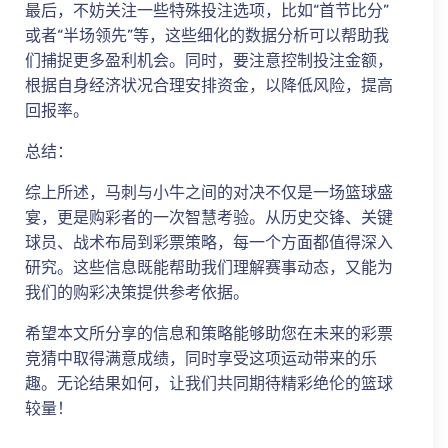
最后，不妨关注一些特殊投注选项，比如“首节比分”
或者“半场领先”等，这些细化的数据分析可以帮助我
们捕捉更多盈利机会。同时，要注意控制投注金额，
根据自身经济状况合理安排资金，以降低风险，提高
回报率。
总结：
综上所述，马刺与小牛之间的对决不仅是一场篮球盛
宴，更是购彩者的一次智慧考验。从历史交锋、关键
球员、战术布局到彩票策略，每一个方面都值得深入
研究。这些信息既能帮助我们理解赛事动态，又能为
我们的购彩决策提供参考依据。
希望本文所分享的信息和策略能够助您在未来的彩票
竞猜中取得满意成绩，同时享受这项运动带来的乐
趣。无论结果如何，让我们共同期待精彩绝伦的篮球
较量！