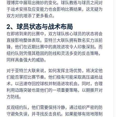
理博弈中展现出微妙的变化。球队教练与球员之间对
于战术安排及应变能力也会影响比赛结果，这无疑为
双方对抗增添了更多看点。
2、球员状态与战术布局
在即将到来的比赛中，双方球队核心球员的状态将会
直接影响整体表现。亚特兰大联队拥有数名实力派前
锋，他们在近期比赛中的高效进攻令人印象深刻。而
纽约队则凭借其稳固的防线和灵活多变的反击策略，
同样具备强大的威胁。
对于亚特兰大联来说，如何发挥主场优势，将决定他
们能否掌控比赛节奏。他们极有可能采取高压逼抢战
术，以迅速夺回控球权并制造进攻机会。同时，合理
利用边路突破也是他们的一项重要策略，以期撕开对
方防线。
反观纽约队，他们需要保持冷静，通过组织严密的防
守避免失误，并寻找反击良机。如果能够有效地限制