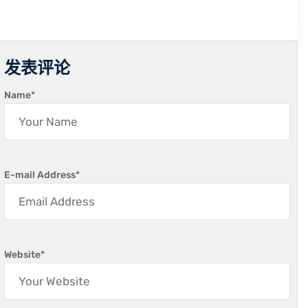
发表评论
Name
*
E-mail Address
*
Website
*