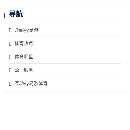
导航
介绍yy易游
体育热点
体育明星
公司服务
互动yy易游体育