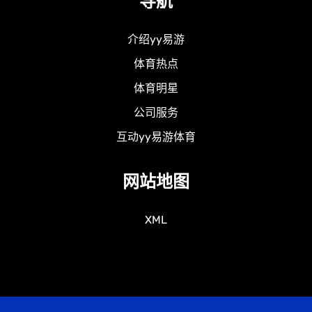
导航
介绍yy易游
体育热点
体育明星
公司服务
互动yy易游体育
网站地图
XML