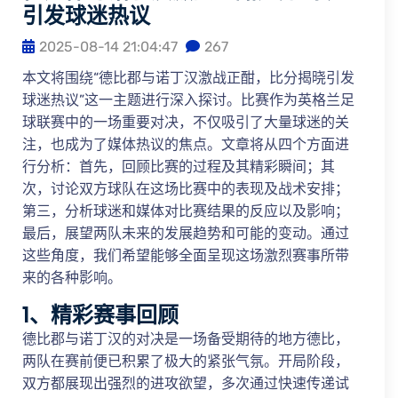
引发球迷热议
2025-08-14 21:04:47
267
本文将围绕“德比郡与诺丁汉激战正酣，比分揭晓引发
球迷热议”这一主题进行深入探讨。比赛作为英格兰足
球联赛中的一场重要对决，不仅吸引了大量球迷的关
注，也成为了媒体热议的焦点。文章将从四个方面进
行分析：首先，回顾比赛的过程及其精彩瞬间；其
次，讨论双方球队在这场比赛中的表现及战术安排；
第三，分析球迷和媒体对比赛结果的反应以及影响；
最后，展望两队未来的发展趋势和可能的变动。通过
这些角度，我们希望能够全面呈现这场激烈赛事所带
来的各种影响。
1、精彩赛事回顾
德比郡与诺丁汉的对决是一场备受期待的地方德比，
两队在赛前便已积累了极大的紧张气氛。开局阶段，
双方都展现出强烈的进攻欲望，多次通过快速传递试