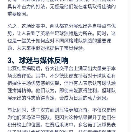
具有冲击力的打法，无疑是他们能在客场取得佳绩的
重要原因。
总之，这场比赛中，两队都充分展现出各自特点与优
势，让人看到了英格兰足球独特魅力所在。同时，这
也是一堂关于如何应对不同风格球队挑战的重要课
题，为未来相似对抗提供了宝贵经验。
3、球迷与媒体反响
比赛结果揭晓后，各大社交平台上涌现出大量关于本
场比赛评论。其中，不少德比郡支持者对于球队没有
把握住主场优势感到失望，但也有人表示认可球队顽
强拼搏精神。他们认为，即使未能赢得胜利，但球队
展示出的斗志值得肯定，会成为日后的动力源泉。
与此同时，诺丁汉方面则显得更加兴奋。不仅仅是因
为他们客场逼平强敌，更因为这种结果提升了他们在
积分榜上的位置。在赛后采访中，多名诺丁汉球员表