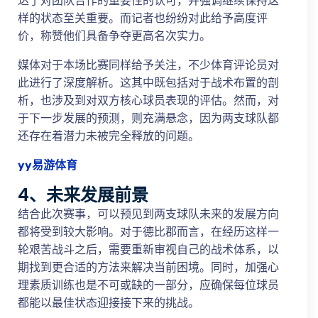
达了对团队合作的重要性的认可，并强调继续保持这
样的状态至关重要。而记者也纷纷对此给予高度评
价，称赞他们具备争夺更高名次实力。
媒体对于本场比赛同样给予关注，不少体育评论员对
此进行了深度解析。这其中既包括对于战术布置的剖
析，也涉及到对双方核心球员表现的评估。然而，对
于下一步发展的预测，则充满悬念，因为两支球队都
还存在着潜力未被完全释放的问题。
yy易游体育
4、未来发展前景
结合此次赛事，可以预见到两支球队未来的发展方向
都将受到较大影响。对于德比郡而言，在经历这样一
轮艰苦战斗之后，需要重新审视自己的战术体系，以
期找到更合适的方法来解决当前困境。同时，加强心
理素质训练也是不可或缺的一部分，应确保每位球员
都能以最佳状态迎接接下来的挑战。