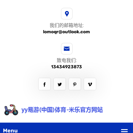
我们的邮箱地址:
lomoqr@outlook.com
致电我们:
13434923873