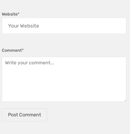
Website
*
Comment
*
Post Comment